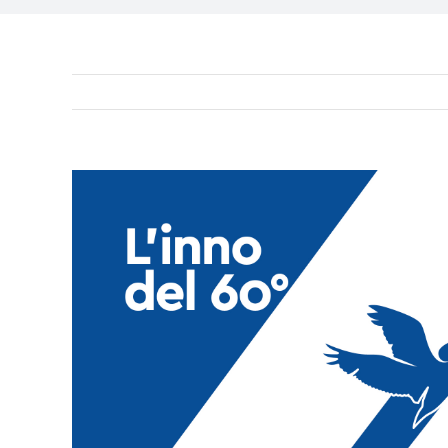
Ingrandisci
immagine