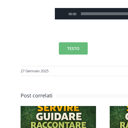
Audio
00:00
Player
TESTO
27 Gennaio 2025
Post correlati
Servire, Guidare,
are,
Raccontare –