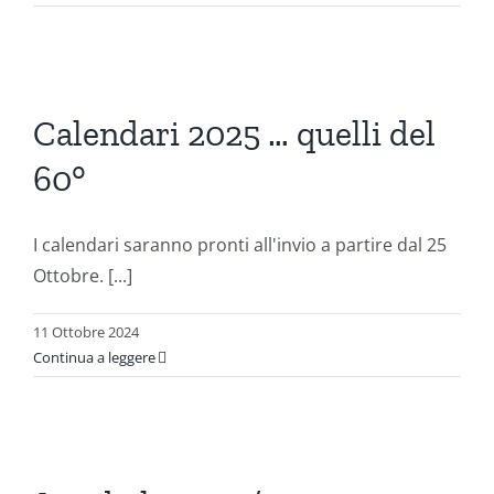
i
Calendari 2025 … quelli del
60°
ni
I calendari saranno pronti all'invio a partire dal 25
Ottobre. [...]
11 Ottobre 2024
Continua a leggere
o