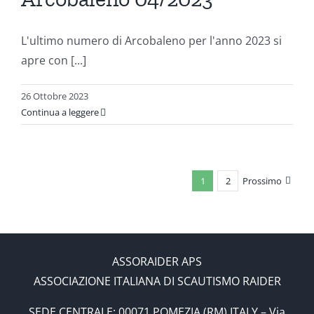
ni
L'ultimo numero di Arcobaleno per l'anno 2023 si
apre con [...]
26 Ottobre 2023
Continua a leggere
1
2
Prossimo
ASSORAIDER APS
ASSOCIAZIONE ITALIANA DI SCAUTISMO RAIDER
SEDE CENTRALE: 00071 POMEZIA (RM) ITALY – Via