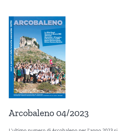
o
ni
Arcobaleno 04/2023
L'ultimo numero di Arcobaleno per l'anno 2023 si