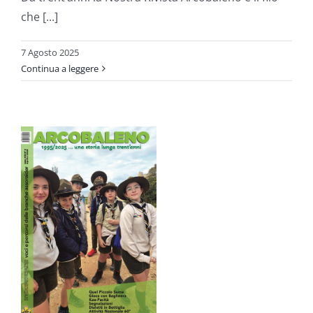
che [...]
7 Agosto 2025
Continua a leggere
o
ni