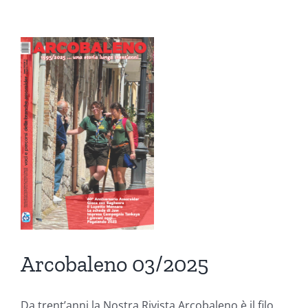
o
ni
Arcobaleno 03/2025
Da trent’anni la Nostra Rivista Arcobaleno è il filo