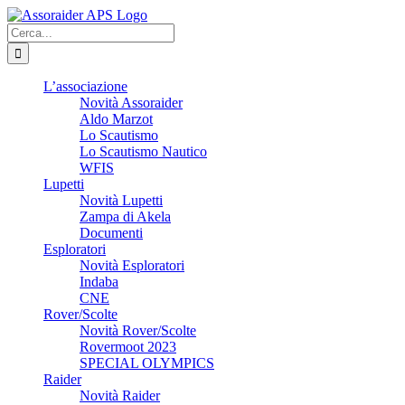
Salta
al
Cerca
contenuto
per:
L’associazione
Novità Assoraider
Aldo Marzot
Lo Scautismo
Lo Scautismo Nautico
WFIS
Lupetti
Novità Lupetti
Zampa di Akela
Documenti
Esploratori
Novità Esploratori
Indaba
CNE
Rover/Scolte
Novità Rover/Scolte
Rovermoot 2023
SPECIAL OLYMPICS
Raider
Novità Raider