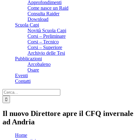
Approfondimenti
Come nasce un Raid
Consulta Raider
Download
Scuola Capi
Novità Scuola Capi
Corsi – Preliminare
Corsi – Tecnico
Corsi – Superiore
Archivio delle Tesi
Pubblicazioni
Arcobaleno
Osare
Eventi
Contatti
Cerca
per:
Il nuovo Direttore apre il CFQ invernale
ad Andria
Home