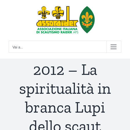
Salta
al
contenuto
Vai a...
2012 – La
spiritualità in
branca Lupi
dello scaut