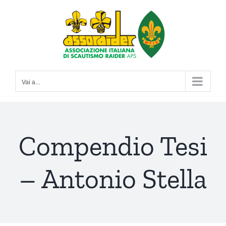
Salta
al
contenuto
Vai a...
Compendio Tesi
– Antonio Stella