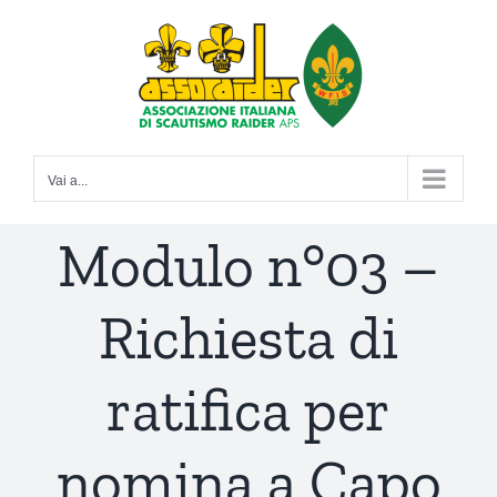
Salta
al
contenuto
Vai a...
Modulo n°03 –
Richiesta di
ratifica per
nomina a Capo