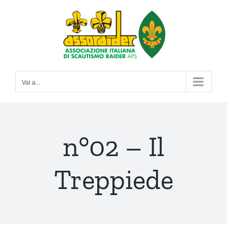
Salta
al
contenuto
Vai a...
n°02 – Il
Treppiede