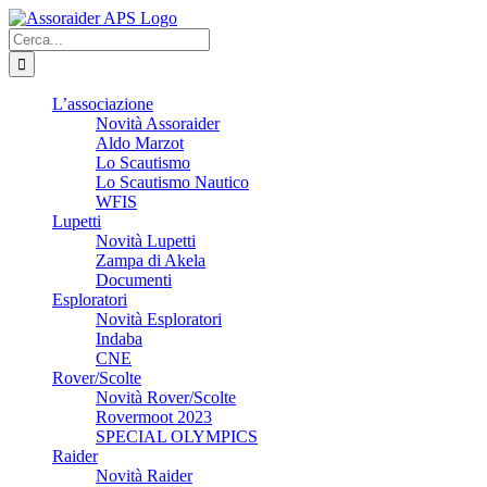
Salta
al
Cerca
contenuto
per:
L’associazione
Novità Assoraider
Aldo Marzot
Lo Scautismo
Lo Scautismo Nautico
WFIS
Lupetti
Novità Lupetti
Zampa di Akela
Documenti
Esploratori
Novità Esploratori
Indaba
CNE
Rover/Scolte
Novità Rover/Scolte
Rovermoot 2023
SPECIAL OLYMPICS
Raider
Novità Raider