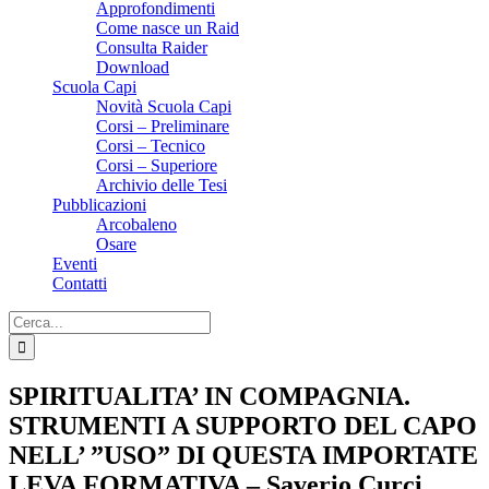
Approfondimenti
Come nasce un Raid
Consulta Raider
Download
Scuola Capi
Novità Scuola Capi
Corsi – Preliminare
Corsi – Tecnico
Corsi – Superiore
Archivio delle Tesi
Pubblicazioni
Arcobaleno
Osare
Eventi
Contatti
Cerca
per:
SPIRITUALITA’ IN COMPAGNIA.
STRUMENTI A SUPPORTO DEL CAPO
NELL’ ”USO” DI QUESTA IMPORTATE
LEVA FORMATIVA – Saverio Curci