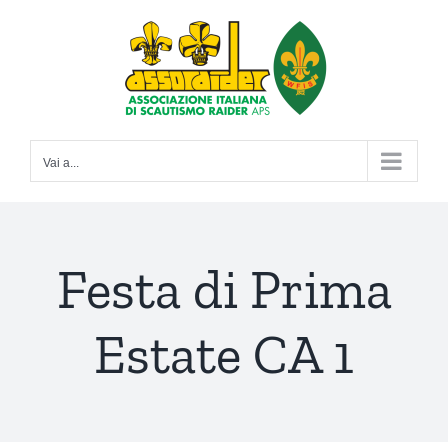
Salta
al
contenuto
Vai a...
Festa di Prima
Estate CA 1