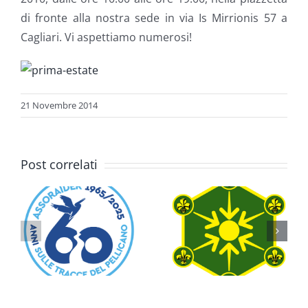
di fronte alla nostra sede in via Is Mirrionis 57 a
Cagliari. Vi aspettiamo numerosi!
21 Novembre 2014
Post correlati
i
o
Programma
Una Cosa
Fuori Sede
Ben Fatta