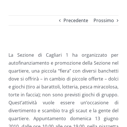
Precedente
Prossimo
Ingrandisci
immagine
La Sezione di Cagliari 1 ha organizzato per
autofinanziamento e promozione della Sezione nel
quartiere, una piccola “fiera” con diversi banchetti
dove si offrirà – in cambio di piccole offerte – dolci
e giochi (tiro ai barattoli, lotteria, pesca miracolosa,
torte in faccia); non sono previsti giochi di gruppo.
Quest’attività vuole essere un’occasione di
divertimento e scambio tra gli scaut e la gente del
quartiere. Appuntamento domenica 13 giugno
2010, dalle ore 10.00 alle ore 19.00, nella piazzetta