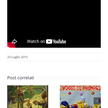
23 Luglio 2015
LA
Post correlati
TECNICA
onale
IN
I viaggi di
2
BRANCA