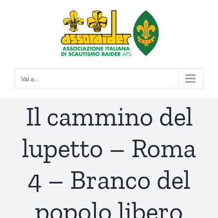
Salta
al
contenuto
Vai a...
Il cammino del
lupetto – Roma
4 – Branco del
popolo libero