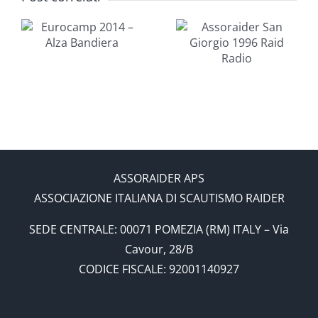
Assoraider
p
San
Giorgio
1996 Raid
Radio
ASSORAIDER APS
ASSOCIAZIONE ITALIANA DI SCAUTISMO RAIDER
SEDE CENTRALE: 00071 POMEZIA (RM) ITALY – Via
Cavour, 28/B
CODICE FISCALE: 92001140927