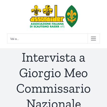
Salta
al
contenuto
Vai a...
Intervista a
Giorgio Meo
Commissario
Nazionale