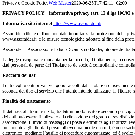
Privacy e Cookie Policy
Web Master
2020-06-25T17:42:11+02:00
PRIVACY POLICY – informativa privacy (art. 13 d.lgs 196/03 e 
Informativa sito internet
https://www.assoraider.it/
Assoraider ritiene di fondamentale importanza la protezione della privacy
www.assoraider.it, e le misure tecnologiche adottate al fine della prote
Assoraider – Associazione Italiana Scautismo Raider, titolare del tratt
La legge disciplina le modalità per la raccolta, il trattamento, la conse
dati personali da parte del Titolare (o da società controllanti e controll
Raccolta dei dati
I dati degli utenti privati vengono raccolti dal Titolare esclusivamente
seconda del tipo di servizio che l’utente intende utilizzare. Il Titolare r
Finalità del trattamento
II dati raccolti tramite il sito, trattati in modo lecito e secondo principi
dei dati può essere finalizzato alla rilevazione del grado di soddisfazione
associazione. L’invio di messaggi di posta elettronica agli indirizzi ev
unitamente agli altri dati personali eventualmente raccolti, è necessario 
elettronico, mediante l’ausilio di procedure automatizzate, ed è svolto 