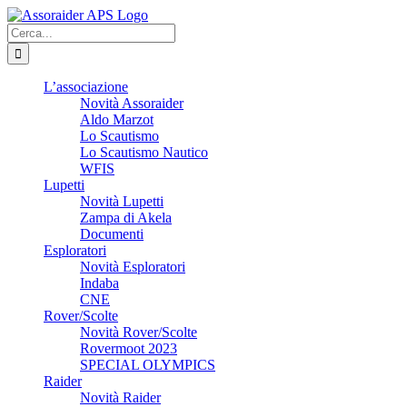
Salta
al
Cerca
contenuto
per:
L’associazione
Novità Assoraider
Aldo Marzot
Lo Scautismo
Lo Scautismo Nautico
WFIS
Lupetti
Novità Lupetti
Zampa di Akela
Documenti
Esploratori
Novità Esploratori
Indaba
CNE
Rover/Scolte
Novità Rover/Scolte
Rovermoot 2023
SPECIAL OLYMPICS
Raider
Novità Raider