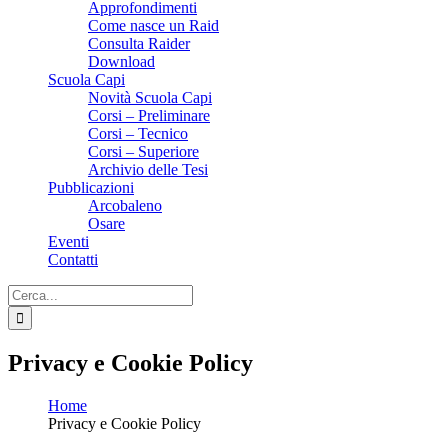
Approfondimenti
Come nasce un Raid
Consulta Raider
Download
Scuola Capi
Novità Scuola Capi
Corsi – Preliminare
Corsi – Tecnico
Corsi – Superiore
Archivio delle Tesi
Pubblicazioni
Arcobaleno
Osare
Eventi
Contatti
Cerca
per:
Privacy e Cookie Policy
Home
Privacy e Cookie Policy