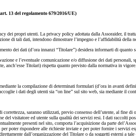
art. 13 del regolamento 679/2016/UE)
 dei propri utenti. La privacy policy adottata dalla Assoraider, il trattame
zione di tali dati, intendono dimostrare l’impegno e l’affidabilità della n
amento dei dati (d’ora innanzi “Titolare”) desidera informarti di quanto 
rvazione e l’eventuale comunicazione e/o diffusione dei dati personali, spe
ate, anch’esse Titolari) rispetta quanto previsto dalla normativa in vigore
 mediante la compilazione di determinati formulari (d’ora in avanti defini
accoglie i dati degli utenti sia “on line” sul sito web, sia mediante il cont
 di correttezza, saranno utilizzati, previo consenso dell’utente, al fine di o
 del visitatore ed utente sulla qualità dei servizi resi. I dati raccolti pos
entualmente presenti nel sito, comporta l’acquisizione da parte del’Assoc
per poter rispondere alle richieste inviate e per poter fornire i servizi es
direttamente dall’organizzazione del Titolare o da soggetti esterni a tale