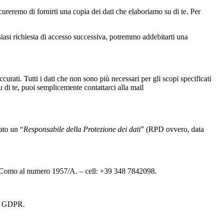
cureremo di fornirti una copia dei dati che elaboriamo su di te. Per
iasi richiesta di accesso successiva, potremmo addebitarti una
curati. Tutti i dati che non sono più necessari per gli scopi specificati
u di te, puoi semplicemente contattarci alla mail
ato un “
Responsabile della Protezione dei dati
” (RPD ovvero, data
i Como al numero 1957/A. – cell: +39 348 7842098.
dal GDPR.