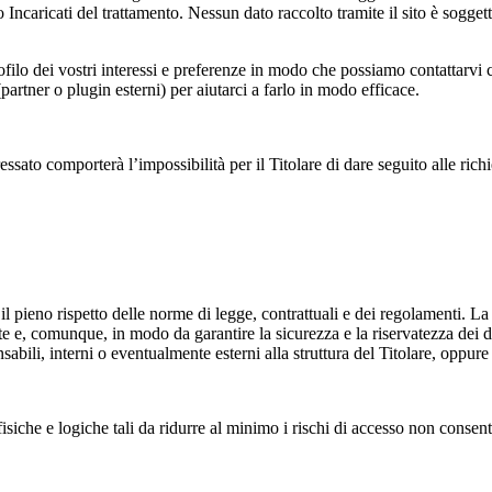
 Incaricati del trattamento. Nessun dato raccolto tramite il sito è soggett
filo dei vostri interessi e preferenze in modo che possiamo contattarvi 
partner o plugin esterni) per aiutarci a farlo in modo efficace.
ssato comporterà l’impossibilità per il Titolare di dare seguito alle richies
do il pieno rispetto delle norme di legge, contrattuali e dei regolamenti.
e e, comunque, in modo da garantire la sicurezza e la riservatezza dei dati.
abili, interni o eventualmente esterni alla struttura del Titolare, oppure i
isiche e logiche tali da ridurre al minimo i rischi di accesso non consenti