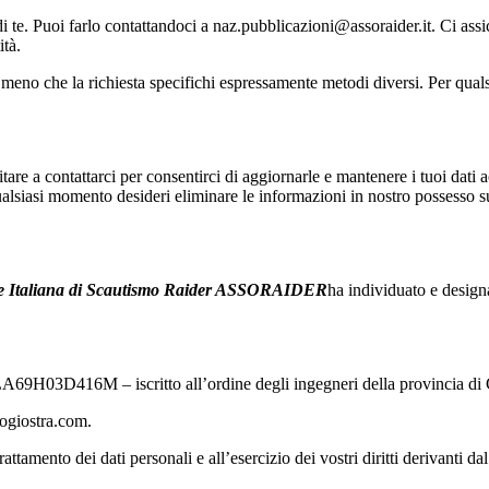
di te. Puoi farlo contattandoci a naz.pubblicazioni@assoraider.it. Ci assi
ità.
meno che la richiesta specifichi espressamente metodi diversi. Per quals
tare a contattarci per consentirci di aggiornarle e mantenere i tuoi dati ac
qualsiasi momento desideri eliminare le informazioni in nostro possesso s
ne Italiana di Scautismo Raider ASSORAIDER
ha individuato e design
A69H03D416M – iscritto all’ordine degli ingegneri della provincia d
ogiostra.com.
rattamento dei dati personali e all’esercizio dei vostri diritti derivanti 