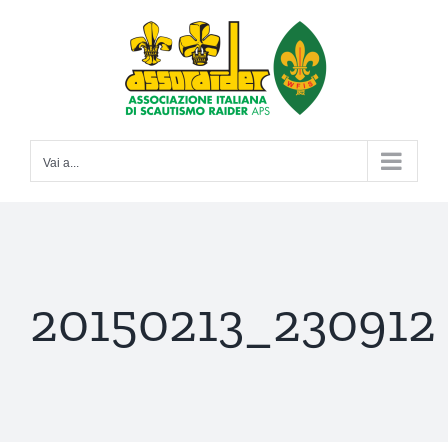
Salta
al
contenuto
Vai a...
20150213_230912