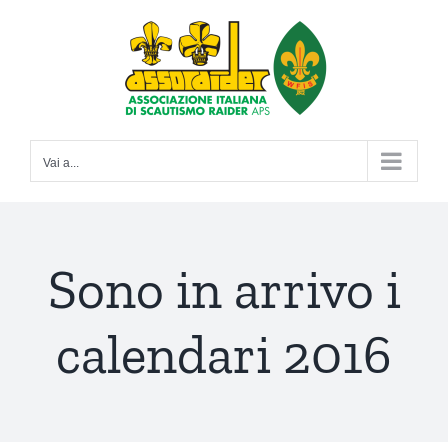
Salta
al
contenuto
Vai a...
Sono in arrivo i
calendari 2016