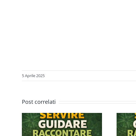
5 Aprile 2025
Post correlati
Servire, Guidare,
are,
Raccontare –