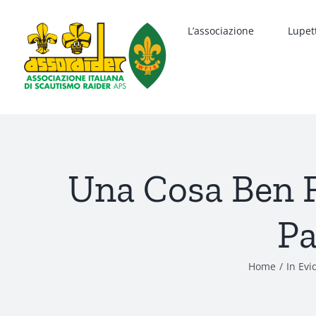
Salta
al
L’associazione
Lupet
contenuto
Una Cosa Ben F
Pa
Home
In Evi