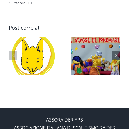
1 Ottobre 2013
Post correlati
Le Buone
pratiche
I viaggi di
per una
Pakomaria
V.D.B.
Internazio
ASSORAIDER APS
ASSOCIAZIONE ITALIANA DI SCAUTISMO RAIDER