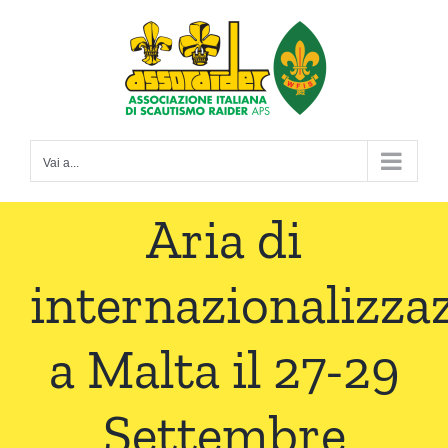
Salta
al
contenuto
Vai a...
Aria di
internazionalizza
a Malta il 27-29
Settembre