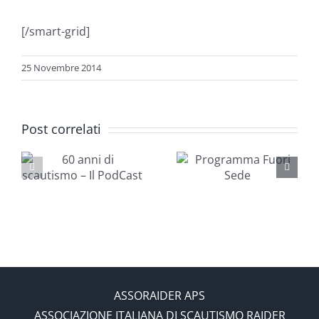
[/smart-grid]
25 Novembre 2014
Post correlati
i
Una Cosa
o
Programma
Ben Fatta
Fuori Sede
ASSORAIDER APS
ASSOCIAZIONE ITALIANA DI SCAUTISMO RAIDER