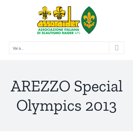
Salta
al
contenuto
Vai a...
AREZZO Special
Olympics 2013