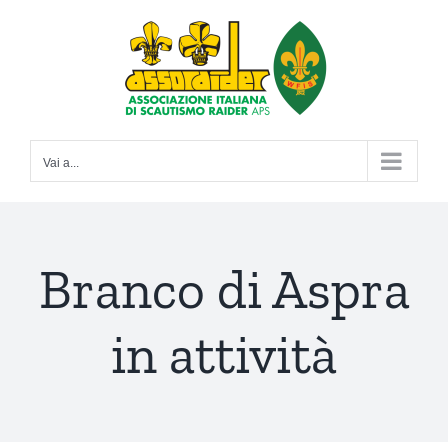
Salta
al
contenuto
Vai a...
Branco di Aspra
in attività