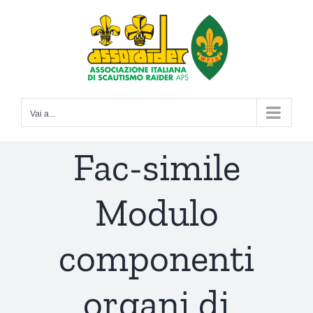
Salta
al
contenuto
Vai a...
Fac-simile
Modulo
componenti
organi di