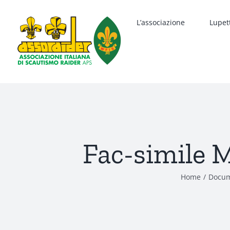
Salta
al
L’associazione
Lupet
contenuto
Fac-simile M
Home
Docume