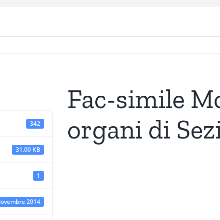
Fac-simile M
organi di Sez
342
31.00 KB
1
Novembre 2014