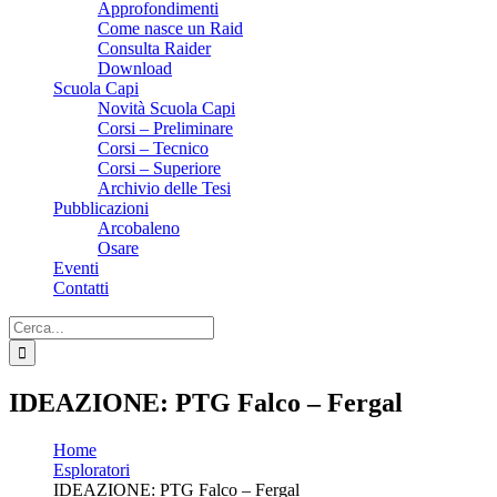
Approfondimenti
Come nasce un Raid
Consulta Raider
Download
Scuola Capi
Novità Scuola Capi
Corsi – Preliminare
Corsi – Tecnico
Corsi – Superiore
Archivio delle Tesi
Pubblicazioni
Arcobaleno
Osare
Eventi
Contatti
Cerca
per:
IDEAZIONE: PTG Falco – Fergal
Home
Esploratori
IDEAZIONE: PTG Falco – Fergal