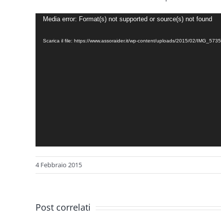
Video
Media error: Format(s) not supported or source(s) not found
Player
Scarica il file: https://www.assoraider.it/wp-content/uploads/2015/02/IMG_57
4 Febbraio 2015
Post correlati