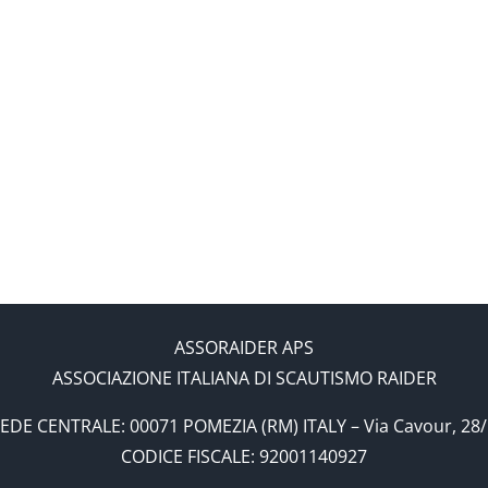
OCCHI
–
APERTI
Gli
–
esplo
CNE 2017 
Alta
non
your li
Pattuglia
si
di
ferm
Sora
2
ASSORAIDER APS
ASSOCIAZIONE ITALIANA DI SCAUTISMO RAIDER
EDE CENTRALE: 00071 POMEZIA (RM) ITALY – Via Cavour, 28
CODICE FISCALE: 92001140927