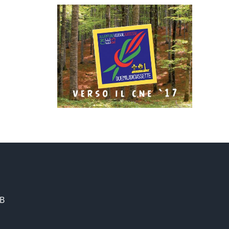
ratori
– Beat
mits
ano
/B