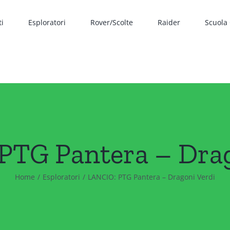
ti
Esploratori
Rover/Scolte
Raider
Scuola
PTG Pantera – Drag
Home
Esploratori
LANCIO: PTG Pantera – Dragoni Verdi