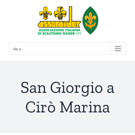
Salta
al
contenuto
Vai a...
San Giorgio a
Cirò Marina