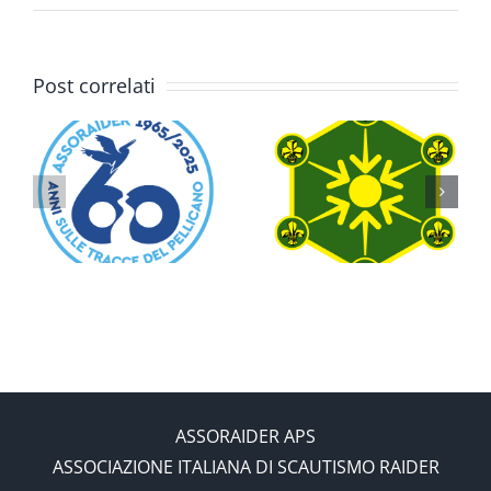
Post correlati
i
o
Programma
Una Cosa
Fuori Sede
Ben Fatta
ASSORAIDER APS
ASSOCIAZIONE ITALIANA DI SCAUTISMO RAIDER