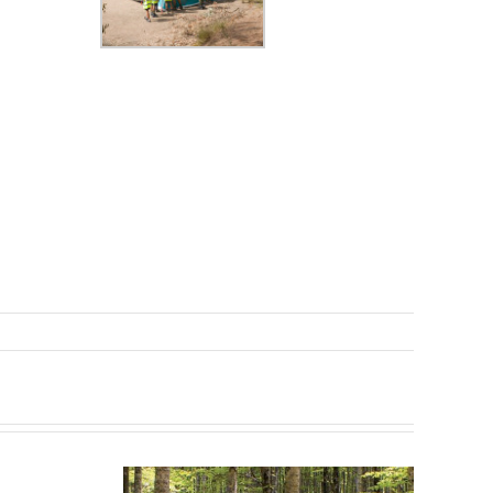
ingWillStopScouting