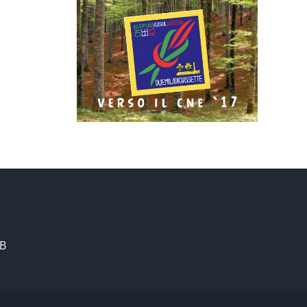
ratori
– Beat
mits
ano
/B