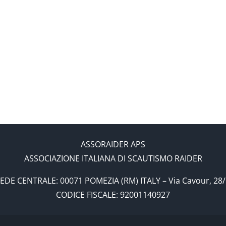
APERTI
Gli
–
esplo
CNE 2017 
Alta
non
your li
Pattuglia
si
di
ferm
Sora
2
ASSORAIDER APS
ASSOCIAZIONE ITALIANA DI SCAUTISMO RAIDER
EDE CENTRALE: 00071 POMEZIA (RM) ITALY – Via Cavour, 28
CODICE FISCALE: 92001140927