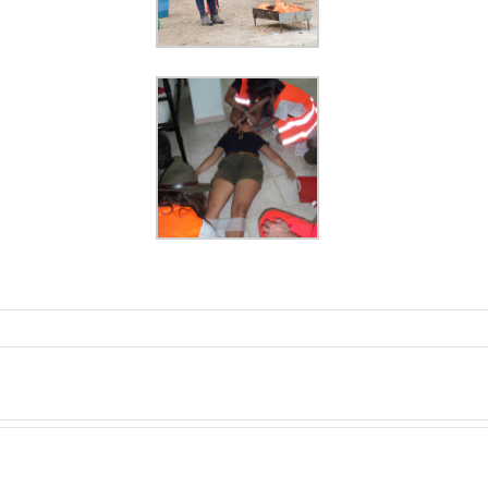
SOGNARE
AD
#Noth
OCCHI
–