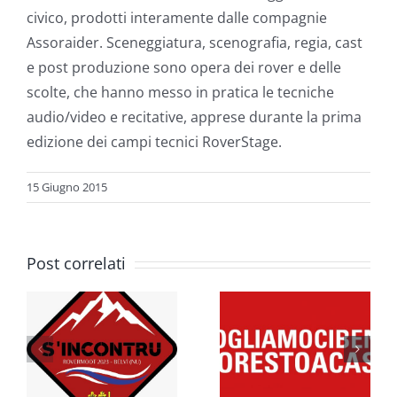
civico, prodotti interamente dalle compagnie
Assoraider. Sceneggiatura, scenografia, regia, cast
e post produzione sono opera dei rover e delle
scolte, che hanno messo in pratica le tecniche
audio/video e recitative, apprese durante la prima
edizione dei campi tecnici RoverStage.
15 Giugno 2015
MOOT
Post correlati
Rovermoot
AI NOSTRI
2020 –
RU”:
ROVER,
“The
r
SCOLTE E
awakening