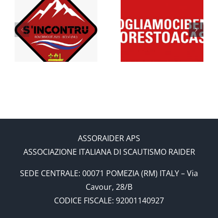
AI NOSTRI
2020 –
RU”:
ROVER,
“The
r
SCOLTE E
awakening
RAIDER
of the
Giants”
ASSORAIDER APS
ASSOCIAZIONE ITALIANA DI SCAUTISMO RAIDER
SEDE CENTRALE: 00071 POMEZIA (RM) ITALY – Via
Cavour, 28/B
CODICE FISCALE: 92001140927